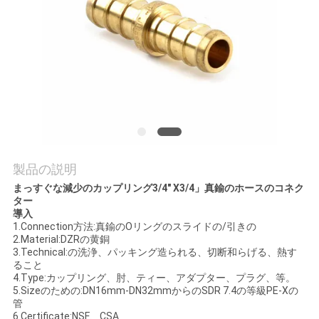
質
管
理
私
達
に
製品の説明
まっすぐな減少のカップリング3/4" X3/4」真鍮のホースのコネク
連
ター
導入
絡
1.Connection方法:真鍮のOリングのスライドの/引きの
2.Material:DZRの黄銅
し
3.Technical:の洗浄、パッキング造られる、切断和らげる、熱す
ること
4.Type:カップリング、肘、ティー、アダプター、プラグ、等。
な
5.Sizeのための:DN16mm-DN32mmからのSDR 7.4の等級PE-Xの
管
さ
6.Certificate:NSF、CSA