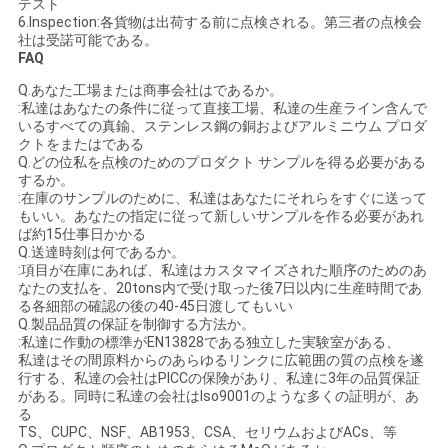
テスト
6.Inspection:各貨物は出荷する前に点検される。第三者の点検会
社は受諾可能である。
FAQ
Q.あなた工場または商事会社はであるか。
:私達はあなたの条件に従って直接工場、私達の生産ライン含んで
いるすべての真鍮、ステンレス鋼の銅およびアルミニウム プロダ
クトをまたはである
Q.どの位私を点検のためのプロダクト サンプルを得る必要がある
するか。
:在庫のサンプルのために、私達はあなたにそれらをすぐに送って
もいい。あなたの指定に従って新しいサンプルを作る必要があれ
ば約15仕事日かかる
Q.送達時刻は何であるか。
:項目が在庫にあれば、私達はカスタマイズされた順序のためのあ
なたの支払を、20tons内で受け取った後7日以内に生産時間であ
る各細部の確認の後の40-45日渡してもいい
Q.製品品質の保証を制御する方法か。
:私達に作動の標準がEN13828である独立した実験室がある、
私達はその間原料からのあらゆるリンクに広範囲の質の点検を遂
行する、私達の会社はPICCの保険があり、私達に3年の品質保証
がある。同時に私達の会社はIso9001のような多くの証明が、あ
る
TS、CUPC、NSF、AB1953、CSA、セリウムおよびACs、等