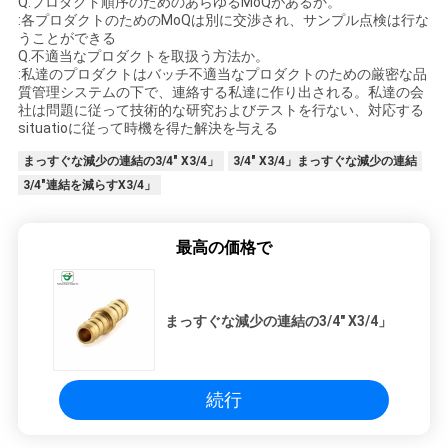
Q.プロダクト順序のためのあらゆるMoQがあるか。
:各プロダクトのためのMoQは別に交渉され、サンプル点検は行な
うことができる
Q.不適当なプロダクトを取扱う方法か。
:私達のプロダクトはバッチ不適当なプロダクトのための厳密な品
質管理システムの下で、連絡する私達に作り出される。私達の会
社は問題に従って技術的な研究およびテストを行ない、対応する
situatioに従って時機を得た解決を与える
まっすぐな減少の連結の3/4" X3/4」
3/4" X3/4」まっすぐな減少の連結
3/4"連結を減らすX3/4」
最高の価格で
まっすぐな減少の連結の3/4" X3/4」
続行