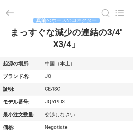
©
2021
-
2026
Taizhou
真鍮のホースのコネクター
JinQuan
Copper
まっすぐな減少の連結の3/4"
家
Co.,
Ltd..
All
X3/4」
Rights
Reserved.
プ
ロ
起源の場所:
中国（本土）
ダ
JQ
ブランド名:
ク
CE/ISO
証明:
ト
JQ61903
モデル番号:
最小注文数量:
交渉しなさい
私
Negotiate
価格: