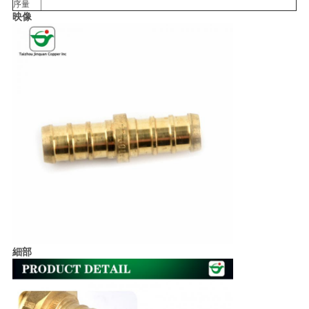
求
序量
映像
し
な
さ
い
地
図
PRIVACY
細部
POLICY