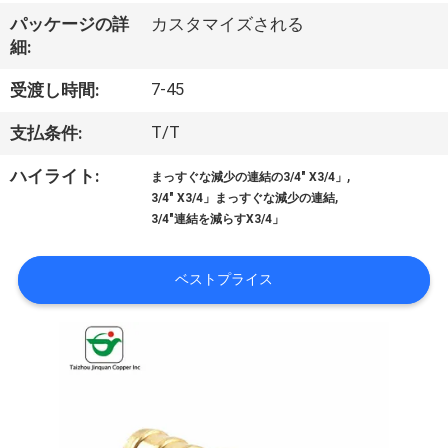
達
パッケージの詳
カスタマイズされる
に
細:
つ
7-45
受渡し時間:
い
T/T
支払条件:
て
,
ハイライト:
まっすぐな減少の連結の3/4" X3/4」
,
3/4" X3/4」まっすぐな減少の連結
3/4"連結を減らすX3/4」
工
場
ベストプライス
旅
行
品