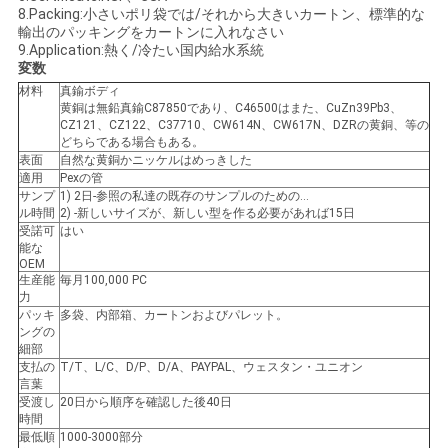
8.Packing:小さいポリ袋では/それから大きいカートン、標準的な
い
輸出のパッキングをカートンに入れなさい
9.Application:熱く/冷たい国内給水系統
変数
材料
真鍮ボディ
ニ
黄銅は無鉛真鍮C87850であり、C46500はまた、CuZn39Pb3、
CZ121、CZ122、C37710、CW614N、CW617N、DZRの黄銅、等の
ュ
どちらである場合もある。
表面
自然な黄銅かニッケルはめっきした
ー
適用
Pexの管
サンプ
1) 2日-参照の私達の既存のサンプルのための…
ル時間
2) -新しいサイズが、新しい型を作る必要があれば15日
ス
受諾可
はい
能な
OEM
生産能
毎月100,000 PC
引
力
パッキ
多袋、内部箱、カートンおよびパレット。
用
ングの
細部
を
支払の
T/T、L/C、D/P、D/A、PAYPAL、ウェスタン・ユニオン
言葉
受渡し
20日から順序を確認した後40日
要
時間
最低順
1000-3000部分