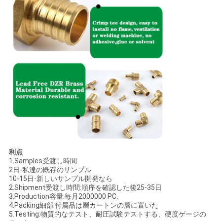
利点
1.Samples受渡し時間
2日-私達の既存のサンプル
10-15日-新しいサンプル開発なら
2.Shipment受渡し時間:順序を確認した後25-35日
3.Production容量:毎月2000000 PC、
4.Packing細部:付属品は層カートンの層に置いた
5.Testing:物質的なテスト、耐圧試験テストする、硬度ゲージの