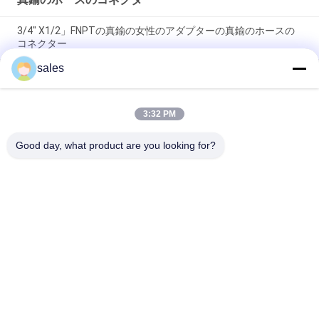
3/4" X1/2」FNPTの真鍮の女性のアダプターの真鍮のホースの
コネクター
sales
OEM 3/4" X1/2」真鍮のホースのコネクターの減力剤のカップ
リングの管付属品
3:32 PM
Pexは1つをX1」男性MNPTのアダプターの真鍮の管付属品配管
する
Good day, what product are you looking for?
人気カテゴリ
すべて
銅押しは付属品に合
押し適合の付属品
った
押し適合の管付属品
無鉛球弁
適用範囲が広い真鍮
真鍮停止弁
のホース