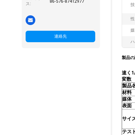
86-576-87412977
ス:
技
性
媒
連絡先
ハ
製品の
速く
変数
製品
材料
媒体
表面
サイ
テス