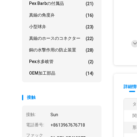
Pex Barbの付属品
(21)
真鍮の角度弁
(16)
小型球弁
(23)
真鍮のホースのコネクター
(22)
銅の水撃作用の防止装置
(28)
Pex水多岐管
(2)
OEM加工部品
(14)
詳細情
接触
タ
接触:
Sun
関
電話番号:
+8613967676718
形
ファック