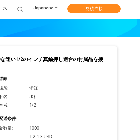
Japanese
ース
見積依頼
な速い1/2のインチ真鍮押し適合の付属品を接
る
詳細:
場所:
浙江
ド名:
JQ
番号:
1/2
配送条件:
文数量:
1000
1.2-1.8 USD