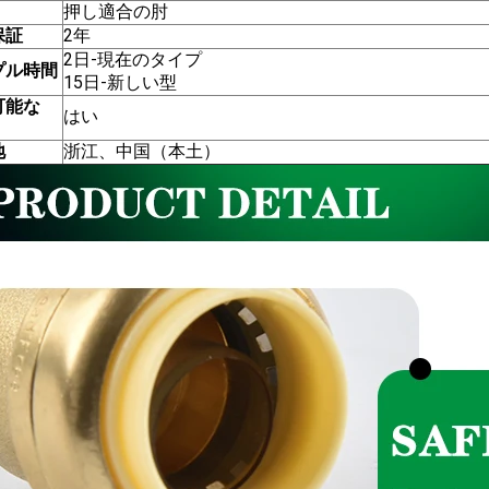
押し適合の肘
保証
2年
2日-現在のタイプ
プル時間
15日-新しい型
可能な
はい
地
浙江、中国（本土）