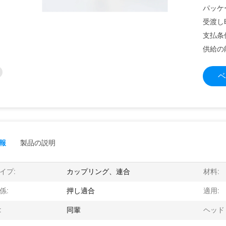
パッケ
受渡し
支払条
供給の
ベ
報
製品の説明
イプ:
カップリング、連合
材料:
係:
押し適合
適用:
:
同輩
ヘッド