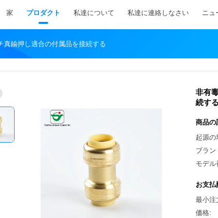
家
プロダクト
私達について
私達に連絡しなさい
ニュ
ンチ真鍮押し適合の付属品を接続する
非有毒
続す
商品の
起源の
ブラン
モデル
お支払
最小注
価格: