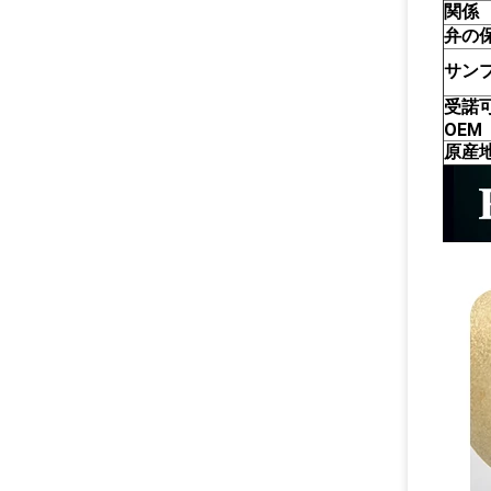
関係
弁の
サン
受諾
OEM
原産