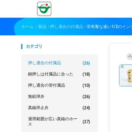
ホーム
製品
押し適合の付属品
非有毒な速い1/2のイ
カテゴリ
押し適合の付属品
(26)
銅押しは付属品に合った
(18)
押し適合の管付属品
(10)
無鉛球弁
(26)
真鍮停止弁
(24)
適用範囲が広い真鍮のホー
(27)
ス