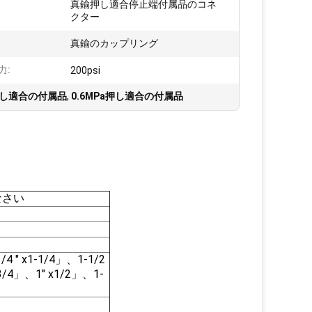
真鍮押し適合停止端付属品のコネ
:
クター
真鍮のカップリング
力:
200psi
押し適合の付属品
,
0.6MPa押し適合の付属品
なさい
/4 " x1-1/4」、1-1/2
x3/4」、1" x1/2」、1-