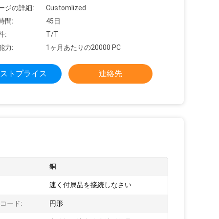
ージの詳細:
Customlized
時間:
45日
件:
T/T
能力:
1ヶ月あたりの20000 PC
ストプライス
連絡先
銅
速く付属品を接続しなさい
 コード:
円形