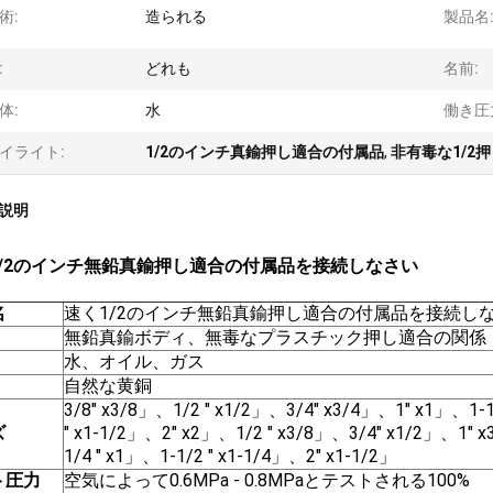
術:
造られる
製品名
:
どれも
名前:
体:
水
働き圧
イライト:
1/2のインチ真鍮押し適合の付属品
,
非有毒な1/2
説明
1/2のインチ無鉛真鍮押し適合の付属品を接続しなさい
名
速く1/2のインチ無鉛真鍮押し適合の付属品を接続し
無鉛真鍮ボディ、無毒なプラスチック押し適合の関係
水、オイル、ガス
自然な黄銅
3/8" x3/8」、1/2 " x1/2」、3/4" x3/4」、1" x1」、1-1
ズ
" x1-1/2」、2" x2」、1/2 " x3/8」、3/4" x1/2」、1" 
1/4 " x1」、1-1/2 " x1-1/4」、2" x1-1/2」
ト圧力
空気によって0.6MPa - 0.8MPaとテストされる100%