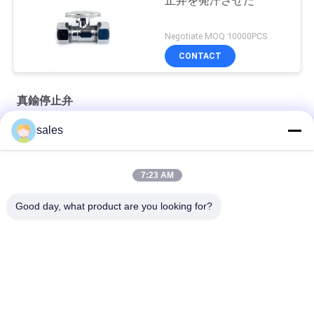
止弁を発汗させた
Negotiate MOQ:10000PCS
CONTACT
真鍮停止弁
sales
細菌学の中立5/8" ODx1/4 " ODx1/4」OD真鍮の二重停止弁
AB1953は二重出口5/8"をX3/8 " X3/8の」蒸気停止弁承認した
7:23 AM
CPVC真鍮停止弁を終える楕円形のハンドルChrome
Good day, what product are you looking for?
人気カテゴリ
すべて
銅押しは付属品に合
押し適合の付属品
った