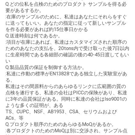
Q.どの位私を点検のためのプロダクト サンプルを得る必
要があるするか。
:在庫のサンプルのために、私達はあなたにそれらをすぐ
に送ってもいい。あなたの指定に従って新しいサンプル
を作る必要があれば約15仕事日かかる
Q.送達時刻は何であるか。
:項目が在庫にあれば、私達はカスタマイズされた順序の
ためのあなたの支払を、20tons内で受け取った後7日以内
に生産時間である各細部の確認の後の40-45日渡してもい
い
Q.製品品質の保証を制御する方法か。
:私達に作動の標準がEN13828である独立した実験室があ
る、
私達はその間原料からのあらゆるリンクに広範囲の質の
点検を遂行する、私達の会社はPICCの保険があり、私達
に3年の品質保証がある。同時に私達の会社はIso9001の
ような多くの証明が、ある
TS、CUPC、NSF、AB1953、CSA、セリウムおよび
ACs、等
Q.プロダクト順序のためのあらゆるMoQがあるか。
:各プロダクトのためのMoQは別に交渉され、サンプル点