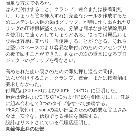
簡単な方法であるか。
はんだ付けすること、クランプ、連合または接着剤無
し。ちょうど管を挿入すれば完全なシールを作成するた
めにステンレス鋼の歯はグリップ、が特に作り出されたO
リングの圧縮機械堅くかみ。分解は簡単な接続解除用具
を使用して速くとしてちょうどある。従って付属品およ
び弁は容易に変わり、再使用することができる。それら
は堅いスペースのより容易な取付けのためのアセンブリ
の後で回すことができる。あなたの次の垂直になるプロ
ジェクトのグリップを得なさい。
高められた使い易さのための即刻押し適合の関係。
はんだ付けすること、クランプ、連合、または接着剤は
要求しなかった。
付属品は200 PSIおよび200°F （93°C）に証明した。
適合は管およびCTS CPVCおよびPEXを銅張りにし、任意
に組み合わせて3つのタイプをすべて接続する。
PEXの取付け、sonoの緩い部品のための必要な管はさみ
金は、安全な、信頼できる接続を保障する。
設計はリストされている代理店証明し。
真鍮停止弁の細部