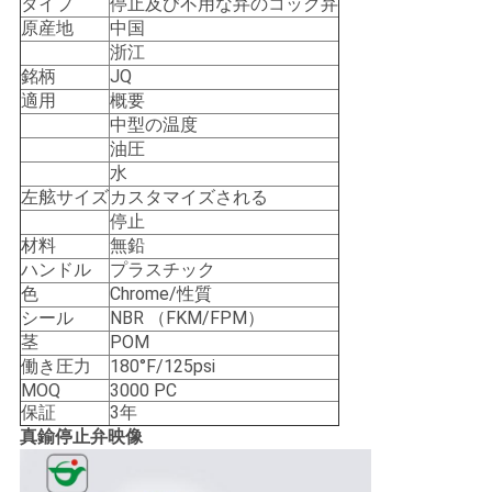
求
タイプ
停止及び不用な弁のコック弁
原産地
中国
し
浙江
銘柄
JQ
な
適用
概要
中型の温度
さ
油圧
水
い
左舷サイズ
カスタマイズされる
停止
材料
無鉛
地
ハンドル
プラスチック
色
Chrome/性質
図
シール
NBR （FKM/FPM）
茎
POM
働き圧力
180°F/125psi
PRIVACY
MOQ
3000 PC
POLICY
保証
3年
真鍮停止弁映像