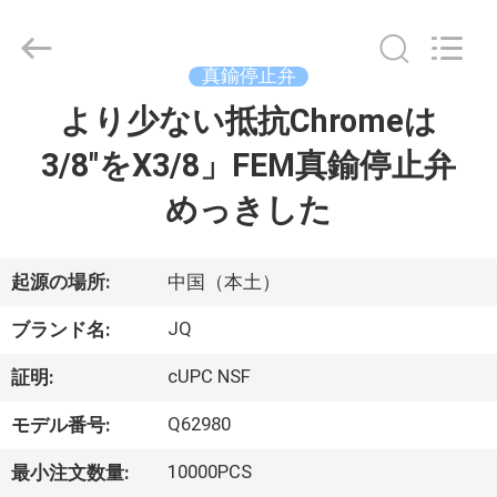
©
2021
-
2026
Taizhou
真鍮停止弁
JinQuan
Copper
より少ない抵抗Chromeは
家
Co.,
Ltd..
All
3/8"をX3/8」FEM真鍮停止弁
Rights
Reserved.
プ
めっきした
ロ
ダ
起源の場所:
中国（本土）
ク
JQ
ブランド名:
ト
cUPC NSF
証明:
Q62980
モデル番号:
私
10000PCS
最小注文数量: