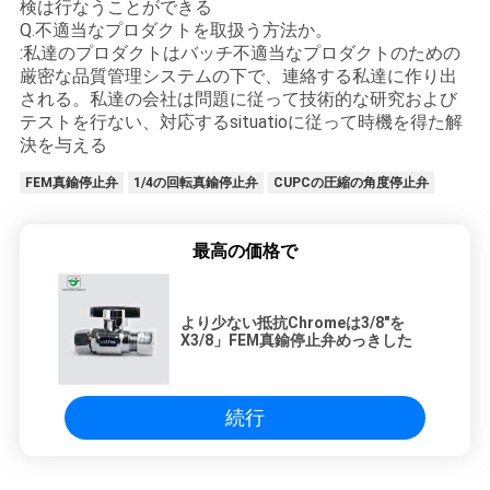
検は行なうことができる
Q.不適当なプロダクトを取扱う方法か。
:私達のプロダクトはバッチ不適当なプロダクトのための
厳密な品質管理システムの下で、連絡する私達に作り出
される。私達の会社は問題に従って技術的な研究および
テストを行ない、対応するsituatioに従って時機を得た解
決を与える
FEM真鍮停止弁
1/4の回転真鍮停止弁
CUPCの圧縮の角度停止弁
最高の価格で
より少ない抵抗Chromeは3/8"を
X3/8」FEM真鍮停止弁めっきした
続行