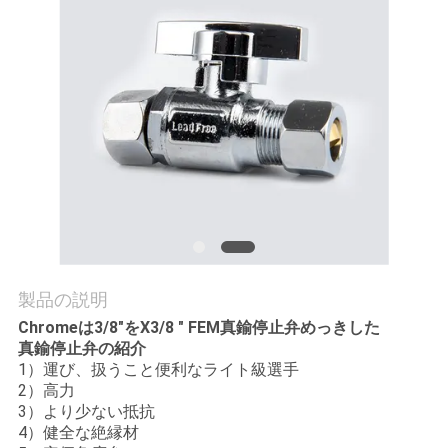
質
管
理
私
達
に
連
製品の説明
絡
Chromeは3/8"をX3/8 " FEM真鍮停止弁めっきした
真鍮停止弁の紹介
し
1）運び、扱うこと便利なライト級選手
2）高力
な
3）より少ない抵抗
4）健全な絶縁材
さ