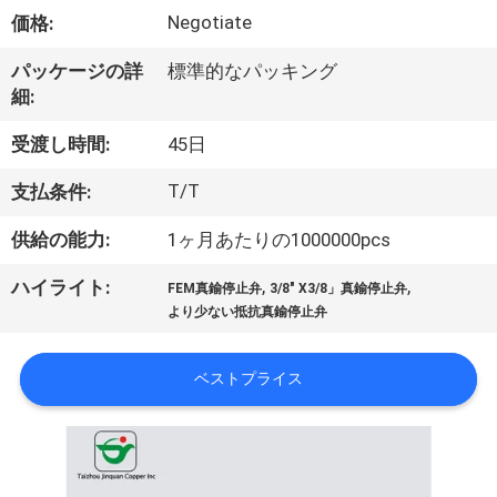
達
Negotiate
価格:
に
パッケージの詳
標準的なパッキング
つ
細:
い
受渡し時間:
45日
て
T/T
支払条件:
供給の能力:
1ヶ月あたりの1000000pcs
工
,
,
ハイライト:
場
FEM真鍮停止弁
3/8" X3/8」真鍮停止弁
より少ない抵抗真鍮停止弁
旅
行
ベストプライス
品