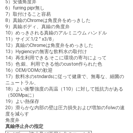
5）安価角度弁
い
6）furring pipr無し
7）取付けること容易
8）真鍮のChromeは角度弁をめっきした
9）真鍮ボディ、真鍮の角度弁
ニ
10）めっきされる真鍮のアルミニウム ハンドル
11）サイズ:1/2 " x3/8」
ュ
12）真鍮のChromeは角度弁をめっきした
13）Hygiencyの無害な飲料水の取付け
ー
14）再生利用できる:そこに環境の寄与によって
15）色:銀、利用できる他のcuston作られた色
ス
16）OEM/ODMの歓迎
17）飲料水のstndardsに従って健康で、無毒な、細菌の
ニュートラル、
引
18）よい衝撃強度の高温（110）に対して抵抗力がある
（500Mpaに）
用
19）よい熱保存
20）滑らかな内部の壁は圧力損失および増加のfolwの速
を
度を減らす
角度弁
要
真鍮停止弁の指定