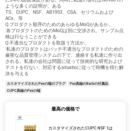
ような多くの証明が、ある
TS、CUPC、NSF、AB1953、CSA、セリウムおよび
ACs、等
Q.プロダクト順序のためのあらゆるMoQがあるか。
:各プロダクトのためのMoQは別に交渉され、サンプル点
検は行なうことができる
Q.不適当なプロダクトを取扱う方法か。
:私達のプロダクトはバッチ不適当なプロダクトのための
厳密な品質管理システムの下で、連絡する私達に作り出
される。私達の会社は問題に従って技術的な研究および
テストを行ない、対応するsituatioに従って時機を得た解
決を与える
カスタマイズされたPexの端のプラグ
Pex真鍮のBarbの付属品
CUPC真鍮のPexの端
最高の価格で
カスタマイズされたCUPC NSF 1は