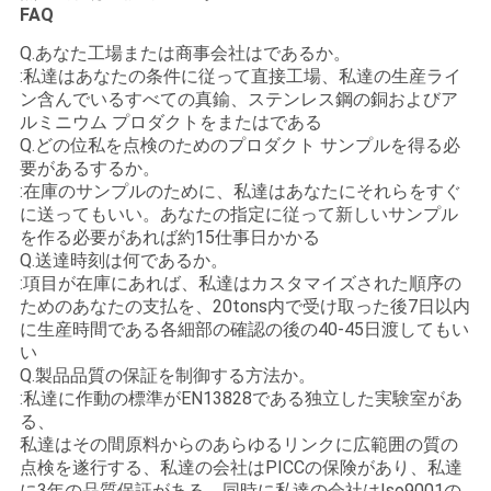
FAQ
Q.あなた工場または商事会社はであるか。
:私達はあなたの条件に従って直接工場、私達の生産ライ
ン含んでいるすべての真鍮、ステンレス鋼の銅およびア
ルミニウム プロダクトをまたはである
Q.どの位私を点検のためのプロダクト サンプルを得る必
要があるするか。
:在庫のサンプルのために、私達はあなたにそれらをすぐ
に送ってもいい。あなたの指定に従って新しいサンプル
を作る必要があれば約15仕事日かかる
Q.送達時刻は何であるか。
:項目が在庫にあれば、私達はカスタマイズされた順序の
ためのあなたの支払を、20tons内で受け取った後7日以内
に生産時間である各細部の確認の後の40-45日渡してもい
い
Q.製品品質の保証を制御する方法か。
:私達に作動の標準がEN13828である独立した実験室があ
る、
私達はその間原料からのあらゆるリンクに広範囲の質の
点検を遂行する、私達の会社はPICCの保険があり、私達
に3年の品質保証がある。同時に私達の会社はIso9001の