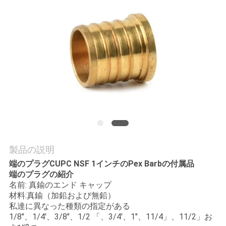
質
管
理
私
達
に
連
製品の説明
絡
端のプラグCUPC NSF 1インチのPex Barbの付属品
端のプラグの紹介
し
名前: 真鍮のエンド キャップ
材料:真鍮（加鉛および無鉛）
な
私達に異なった種類の指定がある
1/8"、1/4'、3/8"、1/2 「、3/4'、1"、11/4」、11/2」お
さ