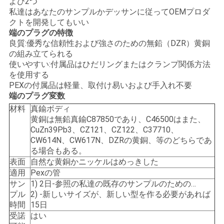
よび2つ
私達はあなたのサンプルかデッサンに従ってOEMプロダ
い
クトを開発してもいい
端のプラグの特徴
良質:優秀な信頼性および強さのための無鉛（DZR）黄銅
ニ
の組み立てられる
使いやすい:付属品はひだリングまたはクランプ関係方法
ュ
を使用する
PEXの付属品は軽量、取付け易いおよび手入れ不要
ー
端のプラグ変数
ス
材料
真鍮ボディ
黄銅は無鉛真鍮C87850であり、C46500はまた、
CuZn39Pb3、CZ121、CZ122、C37710、
CW614N、CW617N、DZRの黄銅、等のどちらであ
引
る場合もある。
表面
自然な黄銅かニッケルはめっきした
用
適用
Pexの管
を
サン
1) 2日-参照の私達の既存のサンプルのための…
プル
2) -新しいサイズが、新しい型を作る必要があれば
要
時間
15日
受諾
はい