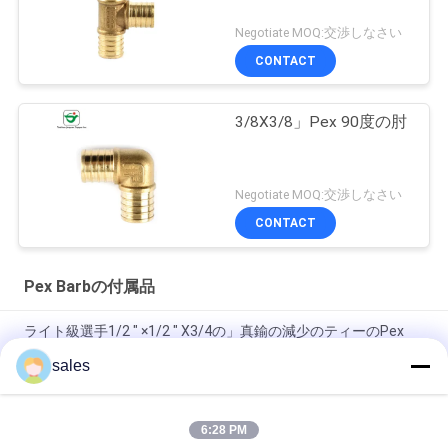
Negotiate MOQ:交渉しなさい
CONTACT
3/8X3/8」Pex 90度の肘
Negotiate MOQ:交渉しなさい
CONTACT
Pex Barbの付属品
ライト級選手1/2 " ×1/2 " X3/4の」真鍮の減少のティーのPex
Barbの付属品
sales
はんだ付けする銅無し3/8"ニップルの管付属品を減らすX3/8」
6:28 PM
ISO9001 1" X3/4」MNPTの銅の雄型アダプタのPex Barbの付属