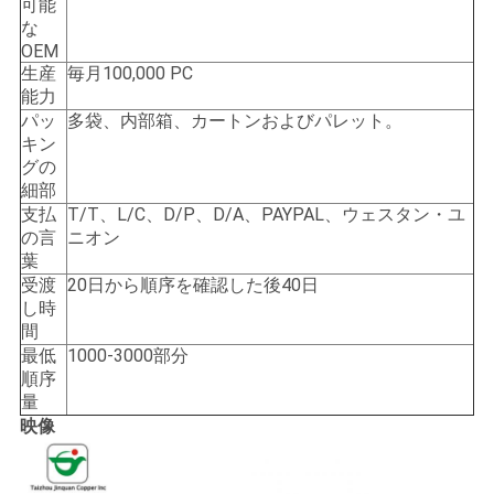
求
可能
な
し
OEM
生産
毎月100,000 PC
な
能力
パッ
多袋、内部箱、カートンおよびパレット。
さ
キン
グの
い
細部
支払
T/T、L/C、D/P、D/A、PAYPAL、ウェスタン・ユ
の言
ニオン
地
葉
受渡
20日から順序を確認した後40日
図
し時
間
最低
1000-3000部分
PRIVACY
順序
量
POLICY
映像