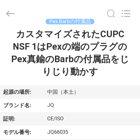
©
2021
-
2026
Taizhou
Pex Barbの付属品
JinQuan
Copper
カスタマイズされたCUPC
家
Co.,
Ltd..
All
NSF 1はPexの端のプラグの
Rights
Reserved.
プ
Pex真鍮のBarbの付属品をじ
ロ
りじり動かす
ダ
ク
起源の場所:
中国（本土）
ト
JQ
ブランド名:
CE/ISO
証明:
私
JQ66035
モデル番号: