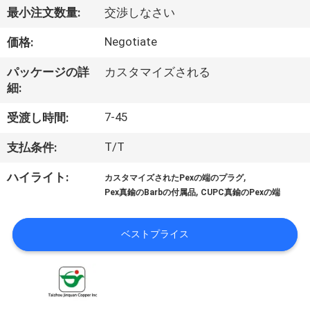
達
最小注文数量:
交渉しなさい
に
Negotiate
価格:
つ
パッケージの詳
カスタマイズされる
い
細:
て
7-45
受渡し時間:
T/T
支払条件:
工
,
ハイライト:
カスタマイズされたPexの端のプラグ
場
,
Pex真鍮のBarbの付属品
CUPC真鍮のPexの端
旅
ベストプライス
行
品