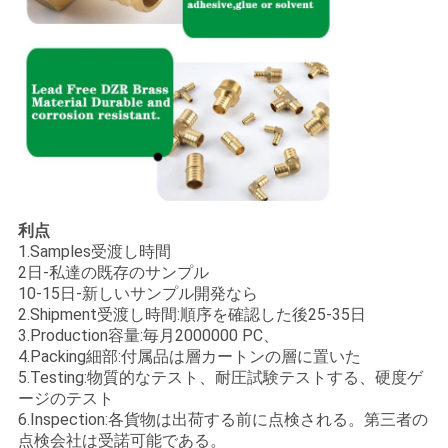
利点
1.Samples受渡し時間
2日-私達の既存のサンプル
10-15日-新しいサンプル開発なら
2.Shipment受渡し時間:順序を確認した後25-35日
3.Production容量:毎月2000000 PC、
4.Packing細部:付属品は層カートンの層に置いた
5.Testing:物質的なテスト、耐圧試験テストする、硬度ゲ
ージのテスト
6.Inspection:各貨物は出荷する前に点検される。第三者の
点検会社は受諾可能である。