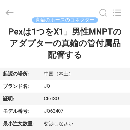
©
2021
-
2026
Taizhou
真鍮のホースのコネクター
JinQuan
Copper
Pexは1つをX1」男性MNPTの
家
Co.,
Ltd..
All
アダプターの真鍮の管付属品
Rights
Reserved.
プ
配管する
ロ
ダ
起源の場所:
中国（本土）
ク
JQ
ブランド名:
ト
CE/ISO
証明:
JQ62407
モデル番号:
私
最小注文数量:
交渉しなさい