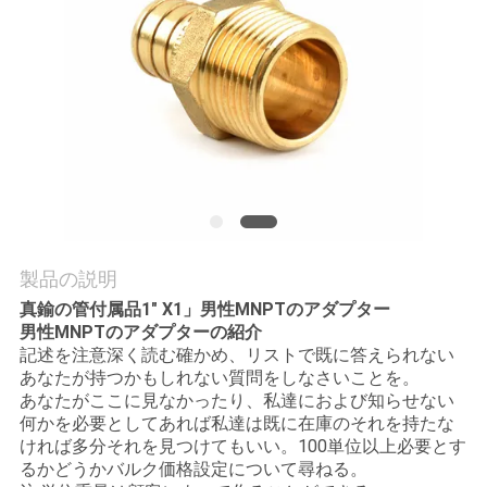
質
管
理
私
達
に
製品の説明
連
真鍮の管付属品1" X1」男性MNPTのアダプター
男性MNPTのアダプターの紹介
絡
記述を注意深く読む確かめ、リストで既に答えられない
あなたが持つかもしれない質問をしなさいことを。
し
あなたがここに見なかったり、私達におよび知らせない
何かを必要としてあれば私達は既に在庫のそれを持たな
な
ければ多分それを見つけてもいい。100単位以上必要とす
るかどうかバルク価格設定について尋ねる。
さ