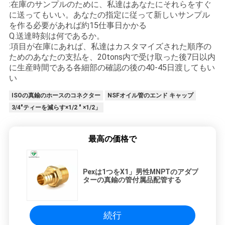
:在庫のサンプルのために、私達はあなたにそれらをすぐ
に送ってもいい。あなたの指定に従って新しいサンプル
を作る必要があれば約15仕事日かかる
Q.送達時刻は何であるか。
:項目が在庫にあれば、私達はカスタマイズされた順序の
ためのあなたの支払を、20tons内で受け取った後7日以内
に生産時間である各細部の確認の後の40-45日渡してもい
い
ISOの真鍮のホースのコネクター
NSFオイル管のエンド キャップ
3/4"ティーを減らす×1/2 " ×1/2」
最高の価格で
Pexは1つをX1」男性MNPTのアダプ
ターの真鍮の管付属品配管する
続行