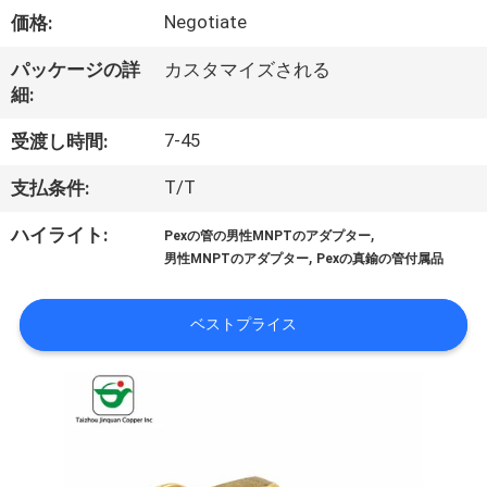
達
Negotiate
価格:
に
パッケージの詳
カスタマイズされる
つ
細:
い
7-45
受渡し時間:
て
T/T
支払条件:
,
ハイライト:
Pexの管の男性MNPTのアダプター
工
,
男性MNPTのアダプター
Pexの真鍮の管付属品
場
ベストプライス
旅
行
品