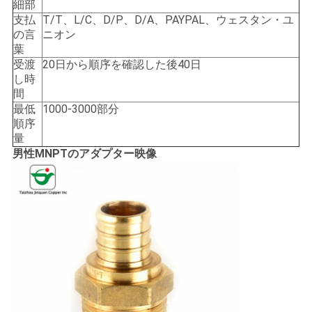
求
細部
支払
T/T、L/C、D/P、D/A、PAYPAL、ウェスタン・ユ
し
の言
ニオン
葉
な
受渡
20日から順序を確認した後40日
し時
さ
間
最低
1000-3000部分
い
順序
量
男性MNPTのアダプター映像
地
図
PRIVACY
POLICY