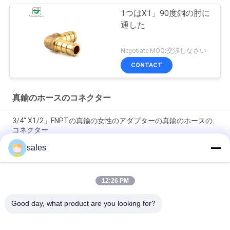
1つはX1」90度銅の肘に
通した
Negotiate MOQ:交渉しなさい
CONTACT
真鍮のホースのコネクター
3/4" X1/2」FNPTの真鍮の女性のアダプターの真鍮のホースの
コネクター
sales
OEM 3/4" X1/2」真鍮のホースのコネクターの減力剤のカップ
リングの管付属品
12:26 PM
Pexは1つをX1」男性MNPTのアダプターの真鍮の管付属品配管
する
Good day, what product are you looking for?
人気カテゴリ
すべて