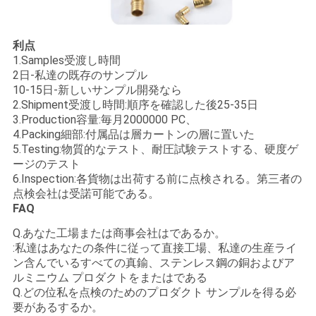
利点
1.Samples受渡し時間
2日-私達の既存のサンプル
10-15日-新しいサンプル開発なら
2.Shipment受渡し時間:順序を確認した後25-35日
3.Production容量:毎月2000000 PC、
4.Packing細部:付属品は層カートンの層に置いた
5.Testing:物質的なテスト、耐圧試験テストする、硬度ゲ
ージのテスト
6.Inspection:各貨物は出荷する前に点検される。第三者の
点検会社は受諾可能である。
FAQ
Q.あなた工場または商事会社はであるか。
:私達はあなたの条件に従って直接工場、私達の生産ライ
ン含んでいるすべての真鍮、ステンレス鋼の銅およびア
ルミニウム プロダクトをまたはである
Q.どの位私を点検のためのプロダクト サンプルを得る必
要があるするか。