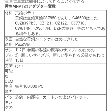
注:単位重量は顧客によって作ることができる
男性MNPTのアダプター変数
い
材料
真鍮ボディ
黄銅は無鉛真鍮C87850であり、C46500はまた、
CuZn39Pb3、CZ121、CZ122、C37710、
ニ
CW614N、CW617N、DZRの黄銅、等のどちらであ
る場合もある。
ュ
表面
自然な黄銅かニッケルはめっきした
ー
適用
Pexの管
サン
1) 2日-参照の私達の既存のサンプルのための…
ス
プル
2) -新しいサイズが、新しい型を作る必要があれば
時間
15日
受諾
はい
引
可能
な
用
OEM
生産
毎月100,000 PC
を
能力
パッ
多袋、内部箱、カートンおよびパレット。
要
キン
グの