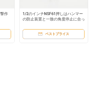
水撃作
1/2のインチNSF61押しはハンマー
の防止装置と一致の角度停止に合っ
た
ベストプライス