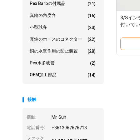
Pex Barbの付属品
(21)
真鍮の角度弁
(16)
3/8イ
付いて
小型球弁
(23)
止装置
真鍮のホースのコネクター
(22)
銅の水撃作用の防止装置
(28)
Pex水多岐管
(2)
OEM加工部品
(14)
接触
接触:
Mr. Sun
電話番号:
+8613967676718
ファック