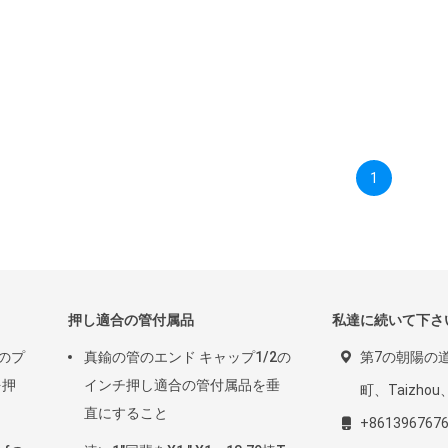
1
押し適合の管付属品
私達に続いて下さ
鍮のプ
真鍮の管のエンド キャップ1/2の
第7の朝陽の道
を押
インチ押し適合の管付属品を垂
町、Taizho
直にすること
+861396767