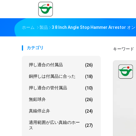
ホーム
製品
3 8 Inch Angle Stop Hammer Arrest
カテゴリ
キーワード
押し適合の付属品
(26)
銅押しは付属品に合った
(18)
押し適合の管付属品
(10)
無鉛球弁
(26)
真鍮停止弁
(24)
適用範囲が広い真鍮のホー
(27)
ス