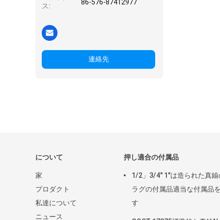
86-576-87412977
ス:
連絡先
について
押し適合の付属品
家
1/2」3/4" 1"は造られた真
プロダクト
ラグの付属品適当な付属品
私達について
す
ニュース