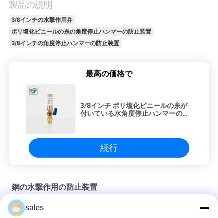
質
製品の説明
3/8インチの水撃作用弁
管
ポリ塩化ビニールの糸の角度停止ハンマーの防止装置
理
3/8インチの角度停止ハンマーの防止装置
最高の価格で
私
達
3/8インチ ポリ塩化ビニールの糸が
に
付いている水角度停止ハンマーの防
止装置
連
続行
絡
し
銅の水撃作用の防止装置
な
sales
3/8" 1/2」3/4"洗濯機のハンマー箱
さ