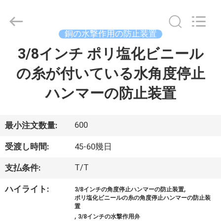
©
2021
-
2026
Taizhou
銅の水撃作用の防止装置
JinQuan
Copper
3/8インチ ポリ塩化ビニール
家
Co.,
Ltd..
All
の糸が付いている水角度停止
Rights
Reserved.
プ
ハンマーの防止装置
ロ
ダ
600
最小注文数量:
ク
受渡し時間:
45-60幾日
ト
T/T
支払条件:
,
ハイライト:
3/8インチの角度停止ハンマーの防止装置
私
ポリ塩化ビニールの糸の角度停止ハンマーの防止装
置
,
3/8インチの水撃作用弁