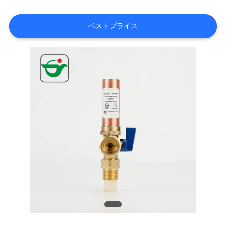
達
に
ベストプライス
つ
い
て
工
場
旅
行
品