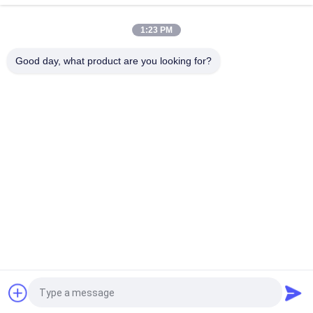
3/8 " 1/2 " 3/4 " ミニ洗濯機 ハンマーボックス マニュアル
い
1:23 PM
1/2」3/4"水撃作用の防止装置が付いている製氷機箱
Good day, what product are you looking for?
ニ
人気カテゴリ
すべて
ュ
ー
銅押しは付属品に合
押し適合の付属品
った
ス
押し適合の管付属品
無鉛球弁
引
適用範囲が広い真鍮
真鍮停止弁
のホース
用
を
Pex Barbの付属品
真鍮の角度弁
要
見積依頼