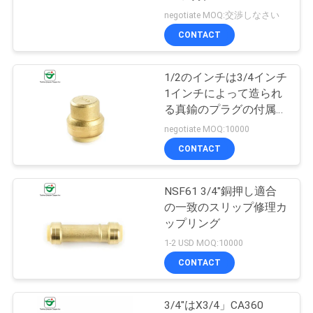
質
negotiate MOQ:交渉しなさい
管
CONTACT
27
理
1/2のインチは3/4インチ
真鍮停止弁
1インチによって造られ
私
る真鍮のプラグの付属品
速く接続する
negotiate MOQ:10000
達
CONTACT
に
連
NSF61 3/4"銅押し適合
30
の一致のスリップ修理カ
適用範囲が広い真鍮
絡
ップリング
1-2 USD MOQ:10000
し
のホース
CONTACT
な
さ
3/4"はX3/4」CA360