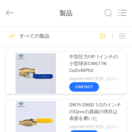
©
2021
-
製品
2025
Taizhou
JinQuan
Copper
家
26
Co.,
Ltd..
すべての製品
All
Rights
Reserved.
押し適合の付属品
プ
中型圧力FIP 1インチの
ロ
小型球弁CW617N
CuZn40Pb2
ダ
negotiate MOQ:交渉しなさい
ク
CONTACT
21
ト
銅押しは付属品に合
DN15 DN50 1/2のインチ
のCpvcの真鍮の球弁は
った
私
表面を磨いた
negotiate MOQ:交渉しなさい