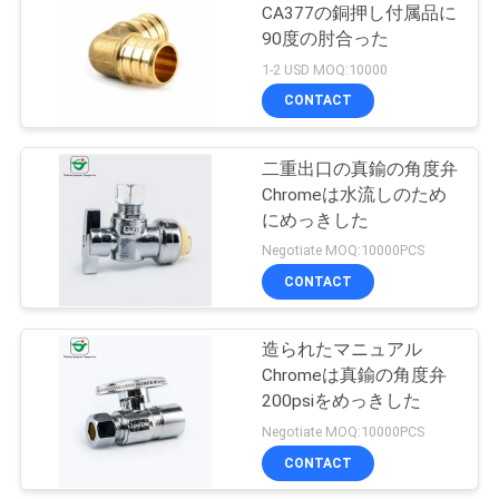
CA377の銅押し付属品に
い
90度の肘合った
24
1-2 USD MOQ:10000
CONTACT
ニ
Pex Barbの付属品
ュ
二重出口の真鍮の角度弁
Chromeは水流しのため
ー
にめっきした
ス
Negotiate MOQ:10000PCS
CONTACT
19
引
造られたマニュアル
真鍮の角度弁
用
Chromeは真鍮の角度弁
200psiをめっきした
を
Negotiate MOQ:10000PCS
要
CONTACT