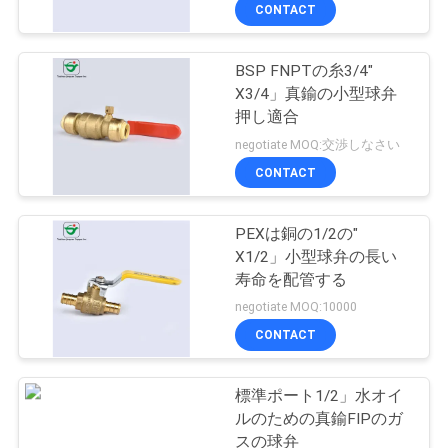
達
CONTACT
に
BSP FNPTの糸3/4"
つ
10
X3/4」真鍮の小型球弁
い
押し適合
押し適合の管付属品
negotiate MOQ:交渉しなさい
て
CONTACT
工
PEXは銅の1/2の"
X1/2」小型球弁の長い
場
寿命を配管する
28
旅
negotiate MOQ:10000
CONTACT
行
無鉛球弁
標準ポート1/2」水オイ
品
ルのための真鍮FIPのガ
スの球弁