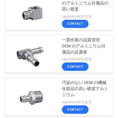
のアルミニウム付属品の
い
高い硬度
24
negotiate MOQ:交渉
CONTACT
ニ
Pex Barbの付属品
ュ
一貫作業の品質管理
OEM のアルミニウム付
ー
属品の反腐食
ス
negotiate MOQ:交渉
CONTACT
19
引
汚染のない OEM の機械
真鍮の角度弁
用
化部品の高い硬度アルミ
ニウム
を
negotiate MOQ:交渉
要
CONTACT