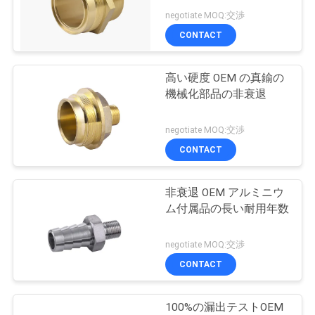
質
negotiate MOQ:交渉
管
CONTACT
27
理
高い硬度 OEM の真鍮の
真鍮停止弁
機械化部品の非衰退
私
negotiate MOQ:交渉
達
CONTACT
に
連
非衰退 OEM アルミニウ
30
ム付属品の長い耐用年数
適用範囲が広い真鍮
絡
negotiate MOQ:交渉
し
のホース
CONTACT
な
さ
100%の漏出テストOEM