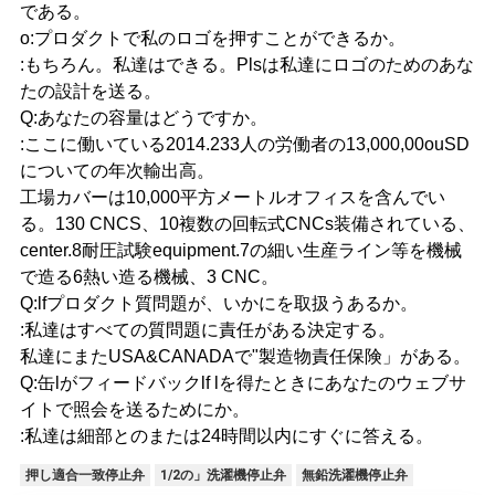
である。
o:プロダクトで私のロゴを押すことができるか。
:もちろん。私達はできる。Plsは私達にロゴのためのあな
たの設計を送る。
Q:あなたの容量はどうですか。
:ここに働いている2014.233人の労働者の13,000,00ouSD
についての年次輸出高。
工場カバーは10,000平方メートルオフィスを含んでい
る。130 CNCS、10複数の回転式CNCs装備されている、
center.8耐圧試験equipment.7の細い生産ライン等を機械
で造る6熱い造る機械、3 CNC。
Q:lfプロダクト質問題が、いかにを取扱うあるか。
:私達はすべての質問題に責任がある決定する。
私達にまたUSA&CANADAで"製造物責任保険」がある。
Q:缶lがフィードバックlf lを得たときにあなたのウェブサ
イトで照会を送るためにか。
:私達は細部とのまたは24時間以内にすぐに答える。
押し適合一致停止弁
1/2の」洗濯機停止弁
無鉛洗濯機停止弁