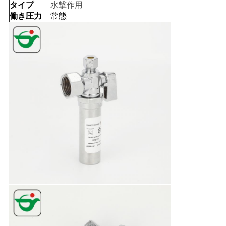
タイプ
水撃作用
い
働き圧力
常態
ニ
ュ
ー
ス
引
用
を
要