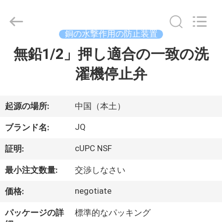
©
2021
-
2026
Taizhou
銅の水撃作用の防止装置
JinQuan
Copper
無鉛1/2」押し適合の一致の洗
家
Co.,
Ltd..
All
濯機停止弁
Rights
Reserved.
プ
ロ
起源の場所:
中国（本土）
ダ
JQ
ブランド名:
ク
cUPC NSF
証明:
ト
最小注文数量:
交渉しなさい
negotiate
価格:
私
パッケージの詳
標準的なパッキング