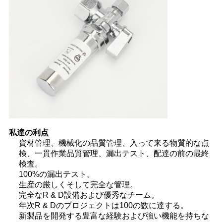
求
し
な
さ
い
地
図
私達の利点
資材管理、機械化の品質管理、入って来る物質的な点
検、一貫作業品質管理、漏出テスト、配達の前の最終
検査。
PRIVACY
100%の漏出テスト。
POLICY
生産の厳しくそして完全な管理。
完全なR & D設備および優秀なチーム。
年次R & Dのプロジェクトは100の数に達する。
新製品を開発する豊富な経験および強い機能を持ちな