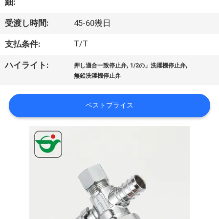
達
細:
に
受渡し時間:
45-60幾日
つ
T/T
支払条件:
い
,
,
ハイライト:
押し適合一致停止弁
1/2の」洗濯機停止弁
て
無鉛洗濯機停止弁
ベストプライス
工
場
旅
行
品