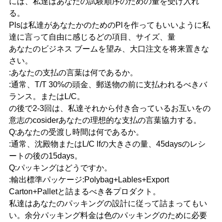
には、私達はあなたの試験順序のための量を受け入れ
る。
Plsは私達があなたかのためのPlを作ってもいいように私
達に言って自由に感じるどの項目、サイズ、量
あなたのビジネス ブームを望み、大口注文を将来置きな
さい。
:あなたの支払の言葉は何であるか。
:通常、T/T 30%の頭金、郵送物の前に支払われるべきバ
ランス。またはL/C。
の後で2-3回は、私達それから付き合っているお互いをの
意志のcosiderあなたの理想的な支払の言葉協力する。
Q:あなたの受渡し時間は何であるか。
:通常、沈殿物またはL/C lfの大きさの量、45daysのレシ
ートの後の15days。
Q:パッキングはどうですか。
:輸出標準パッケージ:Polybag+Lables+Export
Carton+Palletと詰まるべき各プロダクト。
私達はあなたのパッキングの設計に従って詰まってもい
い。余分パッキング料金は色のパッキングのために必要