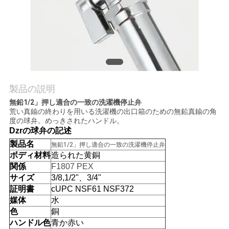
質
管
理
私
製品の説明
達
無鉛1/2」押し適合の一致の洗濯機停止弁
荒い真鍮の終わりを用いる洗濯機の出口箱のための無鉛真鍮の角
に
度の球弁。めっきされたハンドル。
Dzrの球弁の記述
連
製品名
無鉛1/2」押し適合の一致の洗濯機停止弁
ボディ材料
造られた黄銅
絡
関係
F1807 PEX
サイズ
3/8,1/2"、3/4"
し
証明書
cUPC NSF61 NSF372
媒体
水
な
色
銅
さ
ハンドル色
青か赤い