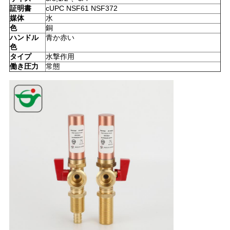
証明書
cUPC NSF61 NSF372
い
媒体
水
色
銅
ハンドル
青か赤い
色
ニ
タイプ
水撃作用
働き圧力
常態
ュ
ー
ス
引
用
を
要