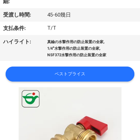
達
細:
に
受渡し時間:
45-60幾日
つ
T/T
支払条件:
い
,
ハイライト:
真鍮の水撃作用の防止装置の全家
て
,
1/4"水撃作用の防止装置の全家
NSF372水撃作用の防止装置の全家
工
ベストプライス
場
旅
行
品