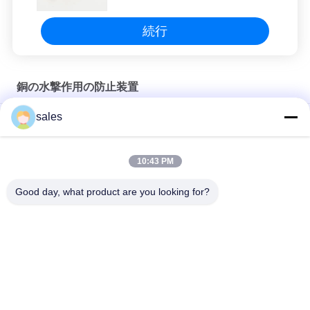
続行
銅の水撃作用の防止装置
sales
3/8" 1/2」3/4"洗濯機のハンマー箱
3/8 " 1/2 " 3/4 " ミニ洗濯機 ハンマーボックス マニュアル
10:43 PM
1/2」3/4"水撃作用の防止装置が付いている製氷機箱
Good day, what product are you looking for?
人気カテゴリ
すべて
銅押しは付属品に合
押し適合の付属品
った
押し適合の管付属品
無鉛球弁