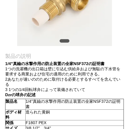
質
管
理
私
製品の説明
達
1/4"真鍮の水撃作用の防止装置の全家NSF372の証明書
に
1つの洗濯機の出口箱は壁に引込む供給弁および無駄の下水管を
要求する商業および住宅の適用のために利用できる。
連
2あなたが速いののために取付ける必要とするすべてを含んでい
る
3 1つの1/4回転球弁によって装備されていて
絡
Dzrの球弁の記述
製品名
1/4"真鍮の水撃作用の防止装置の全家NSF372の証明
し
書
ボディ材
造られた黄銅
な
料
関係
F1807 PEX
さ
サイズ
3/8,1/2"、3/4"