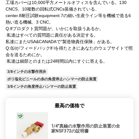
工場カバーは10,000平方メートルオフィスを含んでいる。130
CNCS、10複数の回転式CNCs装備されている、
center.8耐圧試験equipment.7の細い生産ライン等を機械で造る6
熱い造る機械、3 CNC。
Q:lfプロダクト質問題が、いかにを取扱うあるか。
:私達はすべての質問題に責任がある決定する。
私達にまたUSA&CANADAで"製造物責任保険」がある。
Q:缶lがフィードバックlf lを得たときにあなたのウェブサイトで照
会を送るためにか。
:私達は細部とのまたは24時間以内にすぐに答える。
3/8インチの水撃作用弁
ポリ塩化ビニールの糸の角度停止ハンマーの防止装置
3/8インチの角度停止ハンマーの防止装置
最高の価格で
1/4"真鍮の水撃作用の防止装置の全
家NSF372の証明書