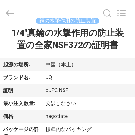
©
2021
-
2026
Taizhou
銅の水撃作用の防止装置
JinQuan
Copper
1/4"真鍮の水撃作用の防止装
家
Co.,
Ltd..
All
置の全家NSF372の証明書
Rights
Reserved.
プ
ロ
起源の場所:
中国（本土）
ダ
JQ
ブランド名:
ク
cUPC NSF
証明:
ト
最小注文数量:
交渉しなさい
negotiate
価格:
私
パッケージの詳
標準的なパッキング