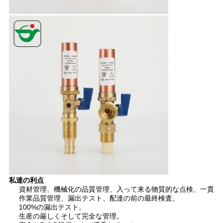
求
し
な
さ
い
地
図
PRIVACY
私達の利点
POLICY
資材管理、機械化の品質管理、入って来る物質的な点検、一貫
作業品質管理、漏出テスト、配達の前の最終検査。
100%の漏出テスト。
生産の厳しくそして完全な管理。