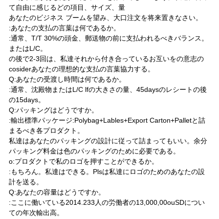
て自由に感じるどの項目、サイズ、量
あなたのビジネス ブームを望み、大口注文を将来置きなさい。
:あなたの支払の言葉は何であるか。
:通常、T/T 30%の頭金、郵送物の前に支払われるべきバランス。
またはL/C。
の後で2-3回は、私達それから付き合っているお互いをの意志の
cosiderあなたの理想的な支払の言葉協力する。
Q:あなたの受渡し時間は何であるか。
:通常、沈殿物またはL/C lfの大きさの量、45daysのレシートの後
の15days。
Q:パッキングはどうですか。
:輸出標準パッケージ:Polybag+Lables+Export Carton+Palletと詰
まるべき各プロダクト。
私達はあなたのパッキングの設計に従って詰まってもいい。余分
パッキング料金は色のパッキングのために必要である。
o:プロダクトで私のロゴを押すことができるか。
:もちろん。私達はできる。Plsは私達にロゴのためのあなたの設
計を送る。
Q:あなたの容量はどうですか。
:ここに働いている2014.233人の労働者の13,000,00ouSDについ
ての年次輸出高。